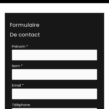
Formulaire
De contact
Formulaire
Prénom
*
simple
avec
téléphone
Nom
*
Email
*
Téléphone