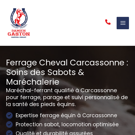
Aller
au
contenu
Ferrage Cheval Carcassonne :
Soins des Sabots &
Maréchalerie
Maréchal-ferrant qualifié à Carcassonne
pour ferrage, parage et suivi personnalisé de
la santé des pieds équins.
Expertise ferrage équin à Carcassonne
Protection sabot, locomotion optimisée
Qualité et durabilité assurées