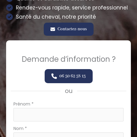
Rendez-vous rapide, service professionnel
Santé du cheval, notre priorité
Contactez-nous
Demande d’information ?
06 50 62 58 13
ou
Formulaire
Prénom
*
simple
avec
téléphone
Nom
*